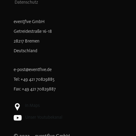
Datenschutz
f
event
ive GmbH
Getreidestraße 16-18
28217 Bremen
Deutschland
e-post@eventfive.de
Tel: +49 421 70829885
Fax: +49 421 70829887
in Maps
Unser Youtubekanal
f