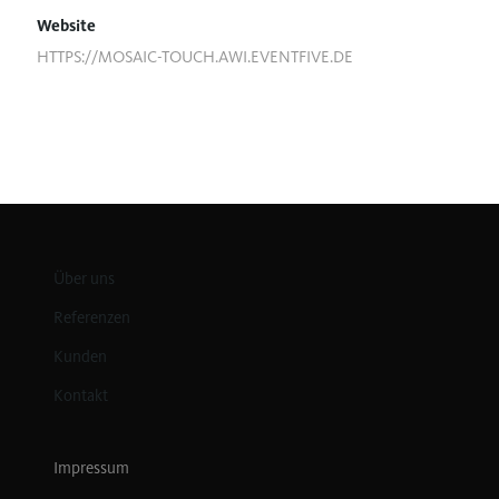
Website
HTTPS://MOSAIC-TOUCH.AWI.EVENTFIVE.DE
Über uns
Referenzen
Kunden
Kontakt
Impressum