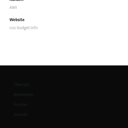
AWI
Website
co2-budget.info
Über uns
Referenzen
Kunden
Kontakt