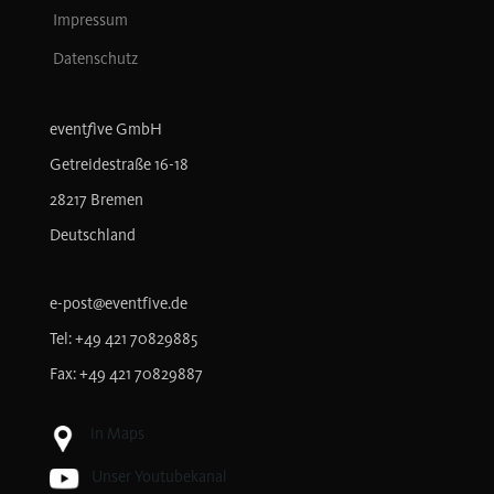
Impressum
Datenschutz
f
event
ive GmbH
Getreidestraße 16-18
28217 Bremen
Deutschland
e-post@eventfive.de
Tel: +49 421 70829885
Fax: +49 421 70829887
in Maps
Unser Youtubekanal