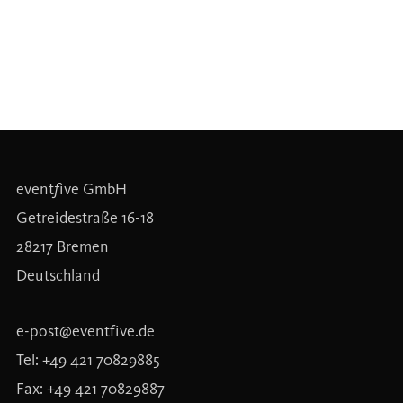
event
f
ive GmbH
Getreidestraße 16-18
28217 Bremen
Deutschland
e-post@eventfive.de
Tel: +49 421 70829885
Fax: +49 421 70829887