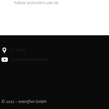
follow-polarstern.awi.de
in Maps
Unser Youtubekanal
f
© 2022 – event
ive GmbH